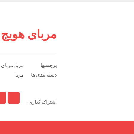
مربای هویج 210 گرمی
برچسبها
مربا
,
مربای 
دسته بندی ها
مربا